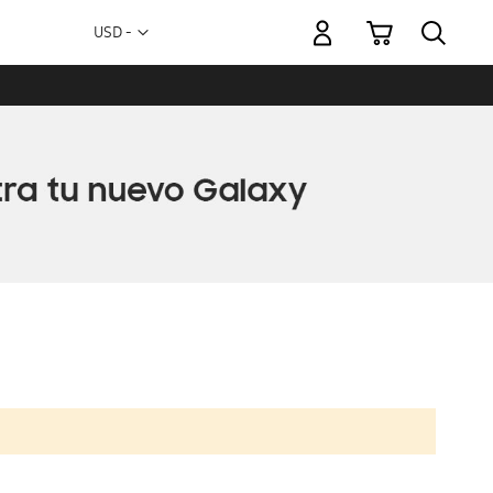
Mi carrito
Moneda
USD -
dólar
estadounidense