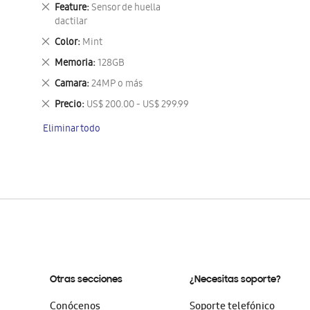
este
Eliminar
Feature
Sensor de huella
artículo
este
dactilar
artículo
Eliminar
Color
Mint
este
Eliminar
Memoria
128GB
artículo
este
Eliminar
Camara
24MP o más
artículo
este
Eliminar
Precio
US$ 200.00 - US$ 299.99
artículo
este
Eliminar todo
artículo
Otras secciones
¿Necesitas soporte?
Conócenos
Soporte telefónico