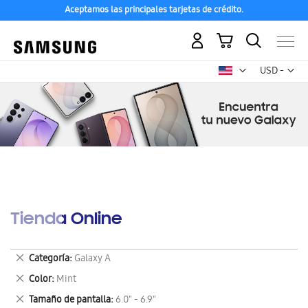
Aceptamos las principales tarjetas de crédito.
Mi carrito
Mon
USD -
dólar
estadounid
Tienda Online
Eliminar
Categoría
Galaxy A
este
Eliminar
Color
Mint
artículo
este
Eliminar
Tamaño de pantalla
6.0" - 6.9"
artículo