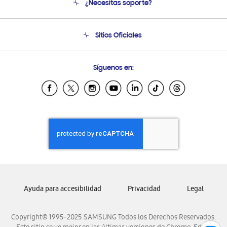
¿Necesitas soporte?
Soporte
Seguimiento de tu pedido
Soporte telefónico
Sitios Oficiales
Condiciones de Compra
Soporte vía eMail
Preguntas Frecuentes
Samsung Costa Rica
Síguenos en:
Samsung Ecuador
Samsung El Salvador
Samsung Guatemala
Samsung Honduras
Samsung Nicaragua
Samsung Panamá
Samsung República Dominicana
Samsung Venezuela
Ayuda para accesibilidad
Privacidad
Legal
Copyright© 1995-2025 SAMSUNG Todos los Derechos Reservados.