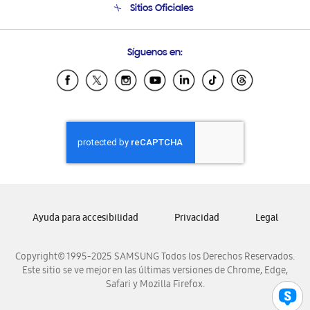
Sitios Oficiales
Condiciones de Compra
Soporte vía eMail
Preguntas Frecuentes
Samsung Costa Rica
Síguenos en:
Samsung Ecuador
Samsung El Salvador
Samsung Guatemala
Samsung Honduras
Samsung Nicaragua
Samsung Panamá
Samsung República Dominicana
Samsung Venezuela
Ayuda para accesibilidad
Privacidad
Legal
Copyright© 1995-2025 SAMSUNG Todos los Derechos Reservados.
Este sitio se ve mejor en las últimas versiones de Chrome, Edge,
Safari y Mozilla Firefox.