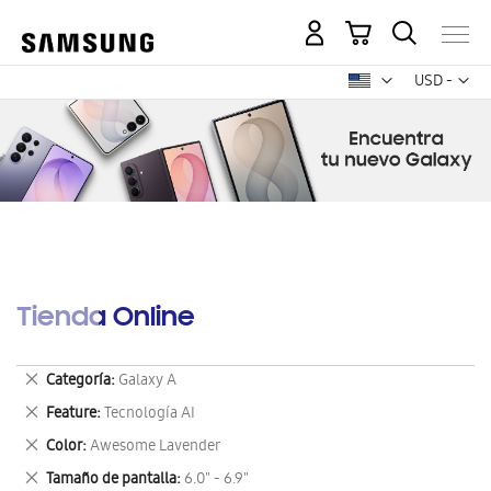
Mi carrito
Mon
USD -
dólar
estadounid
Tienda Online
Eliminar
Categoría
Galaxy A
este
Eliminar
Feature
Tecnología AI
artículo
este
Eliminar
Color
Awesome Lavender
artículo
este
Eliminar
Tamaño de pantalla
6.0" - 6.9"
artículo