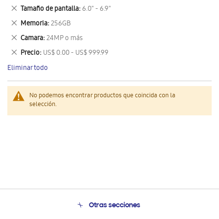
este
Eliminar
Tamaño de pantalla
6.0" - 6.9"
artículo
este
Eliminar
Memoria
256GB
artículo
este
Eliminar
Camara
24MP o más
artículo
este
Eliminar
Precio
US$ 0.00 - US$ 999.99
artículo
este
Eliminar todo
artículo
No podemos encontrar productos que coincida con la
selección.
Otras secciones