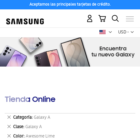
Aceptamos las principales tarjetas de crédito.
Mi carrito
Mon
USD -
dólar
estadounid
Tienda Online
Eliminar
Categoría
Galaxy A
este
Eliminar
Clase
Galaxy A
artículo
este
Eliminar
Color
Awesome Lime
artículo