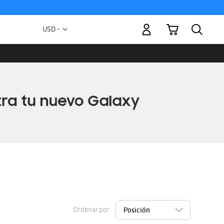
Mi carrito
Moneda
USD -
dólar
estadounidense
Ordenar por