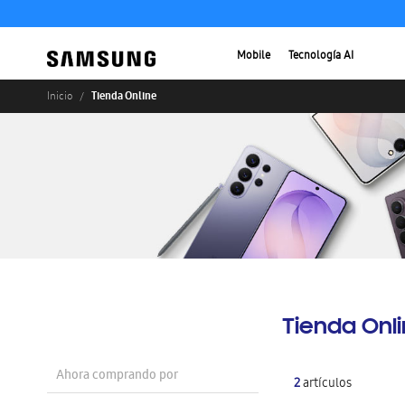
Mobile
Tecnología AI
Tienda Online
Inicio
Tienda Onl
Ahora comprando por
2
artículos