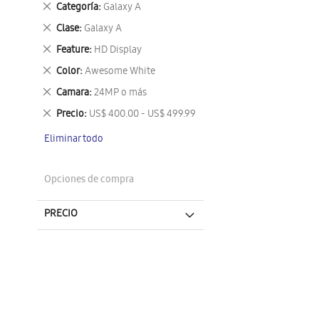
Eliminar
Categoría
Galaxy A
este
Eliminar
Clase
Galaxy A
artículo
este
Eliminar
Feature
HD Display
artículo
este
Eliminar
Color
Awesome White
artículo
este
Eliminar
Camara
24MP o más
artículo
este
Eliminar
Precio
US$ 400.00 - US$ 499.99
artículo
este
Eliminar todo
artículo
Opciones de compra
PRECIO