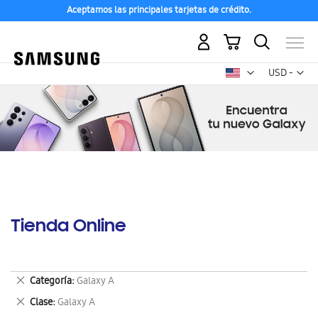
Aceptamos las principales tarjetas de crédito.
Mi carrito
Mon
USD -
dólar
estadounid
Tienda Online
Eliminar
Categoría
Galaxy A
este
Eliminar
Clase
Galaxy A
artículo
este