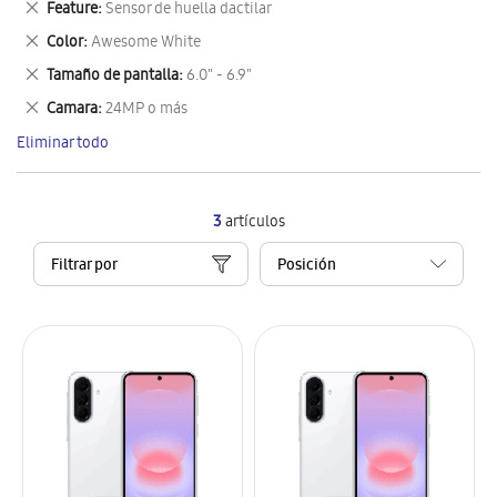
Eliminar
Feature
Sensor de huella dactilar
artículo
este
Eliminar
Color
Awesome White
artículo
este
Eliminar
Tamaño de pantalla
6.0" - 6.9"
artículo
este
Eliminar
Camara
24MP o más
artículo
este
Eliminar todo
artículo
3
artículos
Filtrar por