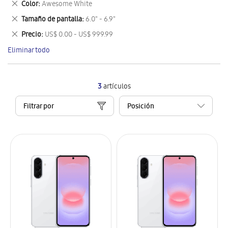
Eliminar
Color
Awesome White
artículo
este
Eliminar
Tamaño de pantalla
6.0" - 6.9"
artículo
este
Eliminar
Precio
US$ 0.00 - US$ 999.99
artículo
este
Eliminar todo
artículo
3
artículos
Filtrar por