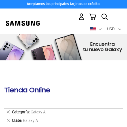
Aceptamos las principales tarjetas de crédito.
Mi carrito
Mon
USD -
dólar
estadounid
Tienda Online
Eliminar
Categoría
Galaxy A
este
Eliminar
Clase
Galaxy A
artículo
este