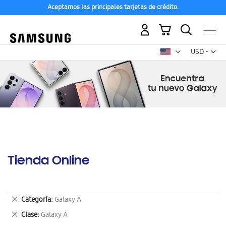
Aceptamos las principales tarjetas de crédito.
Mi carrito
Mon
USD -
dólar
estadounid
Tienda Online
Eliminar
Categoría
Galaxy A
este
Eliminar
Clase
Galaxy A
artículo
este