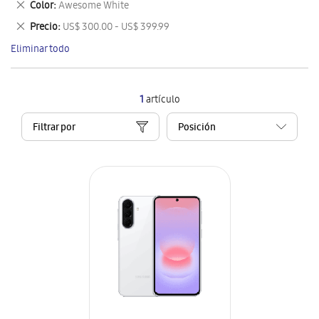
Eliminar
Color
Awesome White
artículo
este
Eliminar
Precio
US$ 300.00 - US$ 399.99
artículo
este
Eliminar todo
artículo
1
artículo
Filtrar por