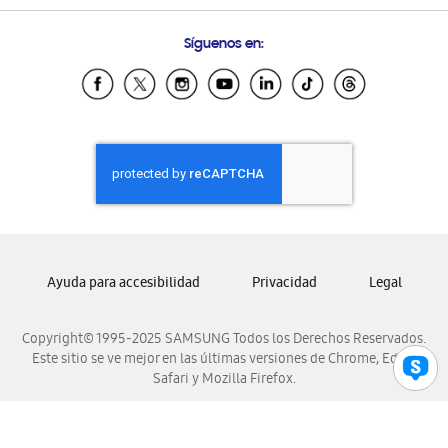
Preguntas Frecuentes
Samsung Costa Rica
Síguenos en:
Samsung Ecuador
Samsung El Salvador
Samsung Guatemala
Samsung Honduras
Samsung Nicaragua
Samsung Panamá
Samsung República Dominicana
Samsung Venezuela
Ayuda para accesibilidad
Privacidad
Legal
Copyright© 1995-2025 SAMSUNG Todos los Derechos Reservados.
Este sitio se ve mejor en las últimas versiones de Chrome, Edge,
Safari y Mozilla Firefox.