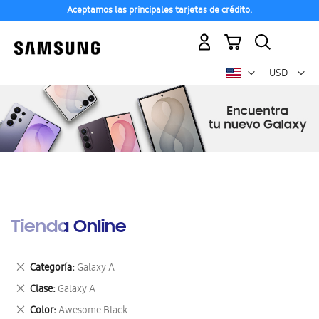
Aceptamos las principales tarjetas de crédito.
Mi carrito
Mon
USD -
dólar
estadounid
Tienda Online
Eliminar
Categoría
Galaxy A
este
Eliminar
Clase
Galaxy A
artículo
este
Eliminar
Color
Awesome Black
artículo