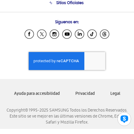
Sitios Oficiales
Condiciones de Compra
Soporte vía eMail
Preguntas Frecuentes
Samsung Costa Rica
Síguenos en:
Samsung Ecuador
Samsung El Salvador
Samsung Guatemala
Samsung Honduras
Samsung Nicaragua
Samsung Panamá
Samsung República Dominicana
Samsung Venezuela
Ayuda para accesibilidad
Privacidad
Legal
Copyright© 1995-2025 SAMSUNG Todos los Derechos Reservados.
Este sitio se ve mejor en las últimas versiones de Chrome, Edge,
Safari y Mozilla Firefox.