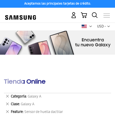
Aceptamos las principales tarjetas de crédito.
Mi carrito
Mon
USD -
dólar
estadounid
Tienda Online
Eliminar
Categoría
Galaxy A
este
Eliminar
Clase
Galaxy A
artículo
este
Eliminar
Feature
Sensor de huella dactilar
artículo