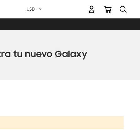
Mi carrito
Moneda
USD -
dólar
estadounidense