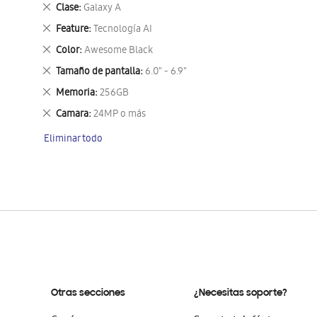
este
Eliminar
Clase
Galaxy A
artículo
este
Eliminar
Feature
Tecnología AI
artículo
este
Eliminar
Color
Awesome Black
artículo
este
Eliminar
Tamaño de pantalla
6.0" - 6.9"
artículo
este
Eliminar
Memoria
256GB
artículo
este
Eliminar
Camara
24MP o más
artículo
este
Eliminar todo
artículo
Otras secciones
¿Necesitas soporte?