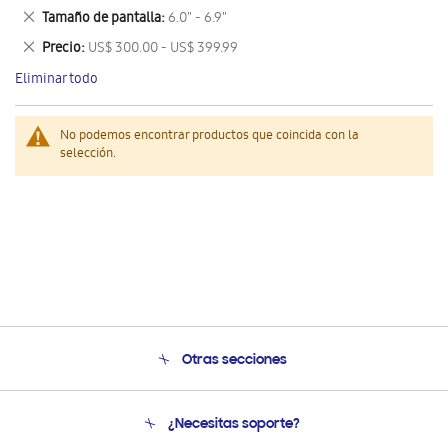
este
Eliminar
Tamaño de pantalla
6.0" - 6.9"
artículo
este
Eliminar
Precio
US$ 300.00 - US$ 399.99
artículo
este
Eliminar todo
artículo
No podemos encontrar productos que coincida con la
selección.
Otras secciones
Conócenos
¿Necesitas soporte?
Soporte