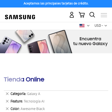
Aceptamos las principales tarjetas de crédito.
Mi carrito
Mon
USD -
dólar
estadounid
Tienda Online
Eliminar
Categoría
Galaxy A
este
Eliminar
Feature
Tecnología AI
artículo
este
Eliminar
Color
Awesome Black
artículo