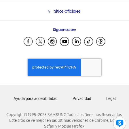
Seguimiento de tu pedido
Soporte telefónico
Sitios Oficiales
Condiciones de Compra
Soporte vía eMail
Preguntas Frecuentes
Samsung Costa Rica
Síguenos en:
Samsung Ecuador
Samsung El Salvador
Samsung Guatemala
Samsung Honduras
Samsung Nicaragua
Samsung Panamá
Samsung República Dominicana
Samsung Venezuela
Ayuda para accesibilidad
Privacidad
Legal
Copyright© 1995-2025 SAMSUNG Todos los Derechos Reservados.
Este sitio se ve mejor en las últimas versiones de Chrome, Edge,
Safari y Mozilla Firefox.