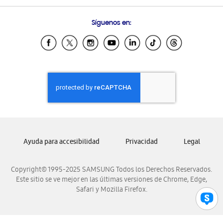
Preguntas Frecuentes
Samsung Costa Rica
Síguenos en:
Samsung Ecuador
Samsung El Salvador
Samsung Guatemala
Samsung Honduras
Samsung Nicaragua
Samsung Panamá
Samsung República Dominicana
Samsung Venezuela
Ayuda para accesibilidad
Privacidad
Legal
Copyright© 1995-2025 SAMSUNG Todos los Derechos Reservados.
Este sitio se ve mejor en las últimas versiones de Chrome, Edge,
Safari y Mozilla Firefox.