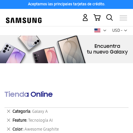
Aceptamos las principales tarjetas de crédito.
Mi carrito
Mon
USD -
dólar
estadounid
Tienda Online
Eliminar
Categoría
Galaxy A
este
Eliminar
Feature
Tecnología AI
artículo
este
Eliminar
Color
Awesome Graphite
artículo