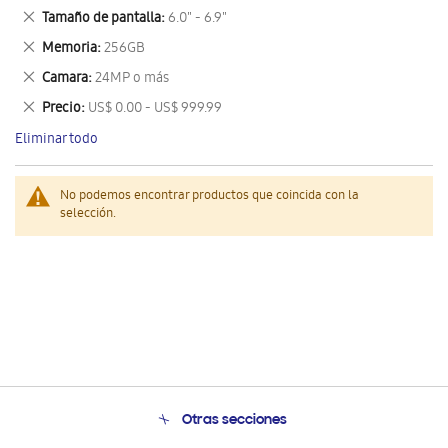
este
Eliminar
Tamaño de pantalla
6.0" - 6.9"
artículo
este
Eliminar
Memoria
256GB
artículo
este
Eliminar
Camara
24MP o más
artículo
este
Eliminar
Precio
US$ 0.00 - US$ 999.99
artículo
este
Eliminar todo
artículo
No podemos encontrar productos que coincida con la
selección.
Otras secciones