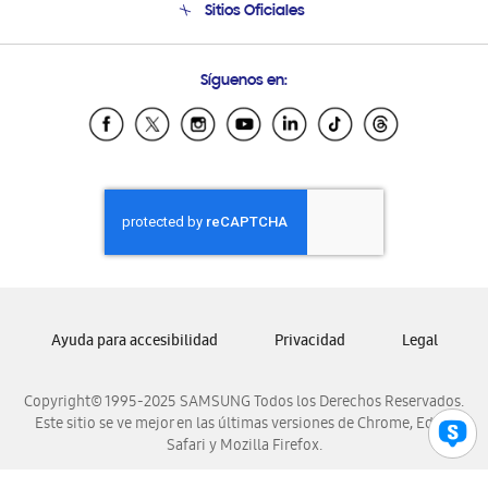
Sitios Oficiales
Condiciones de Compra
Soporte vía eMail
Preguntas Frecuentes
Samsung Costa Rica
Síguenos en:
Samsung Ecuador
Samsung El Salvador
Samsung Guatemala
Samsung Honduras
Samsung Nicaragua
Samsung Panamá
Samsung República Dominicana
Samsung Venezuela
Ayuda para accesibilidad
Privacidad
Legal
Copyright© 1995-2025 SAMSUNG Todos los Derechos Reservados.
Este sitio se ve mejor en las últimas versiones de Chrome, Edge,
Safari y Mozilla Firefox.