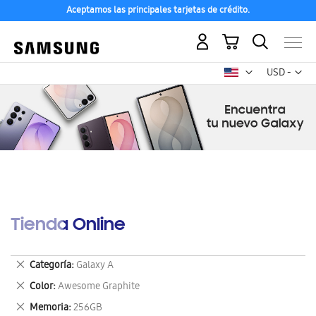
Aceptamos las principales tarjetas de crédito.
Mi carrito
Mon
USD -
dólar
estadounid
Tienda Online
Eliminar
Categoría
Galaxy A
este
Eliminar
Color
Awesome Graphite
artículo
este
Eliminar
Memoria
256GB
artículo