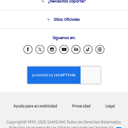
¿Necesitas soporte?
Soporte
Seguimiento de tu pedido
Soporte telefónico
Sitios Oficiales
Condiciones de Compra
Soporte vía eMail
Preguntas Frecuentes
Samsung Costa Rica
Síguenos en:
Samsung Ecuador
Samsung El Salvador
Samsung Guatemala
Samsung Honduras
Samsung Nicaragua
Samsung Panamá
Samsung República Dominicana
Samsung Venezuela
Ayuda para accesibilidad
Privacidad
Legal
Copyright© 1995-2025 SAMSUNG Todos los Derechos Reservados.