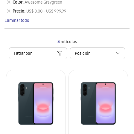
Eliminar
Color
Awesome Graygreen
artículo
este
Eliminar
Precio
US$ 0.00 - US$ 999.99
artículo
este
Eliminar todo
artículo
3
artículos
Filtrar por