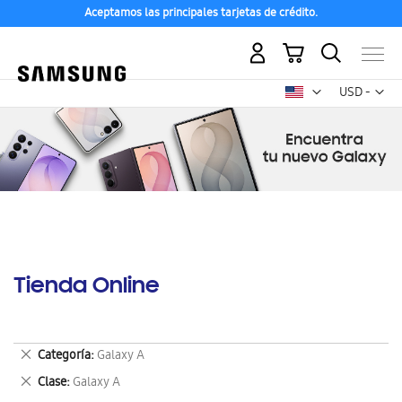
Aceptamos las principales tarjetas de crédito.
Mi carrito
Mon
USD -
dólar
estadounid
Tienda Online
Eliminar
Categoría
Galaxy A
este
Eliminar
Clase
Galaxy A
artículo
este