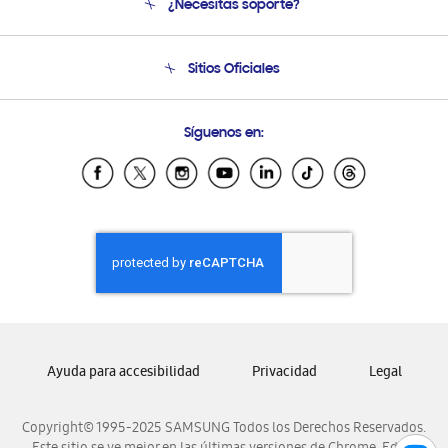
¿Necesitas soporte?
Soporte
Seguimiento de tu pedido
Soporte telefónico
Sitios Oficiales
Condiciones de Compra
Soporte vía eMail
Preguntas Frecuentes
Samsung Costa Rica
Síguenos en:
Samsung Ecuador
Samsung El Salvador
Samsung Guatemala
Samsung Honduras
Samsung Nicaragua
Samsung Panamá
Samsung República Dominicana
Samsung Venezuela
Ayuda para accesibilidad
Privacidad
Legal
Copyright© 1995-2025 SAMSUNG Todos los Derechos Reservados.