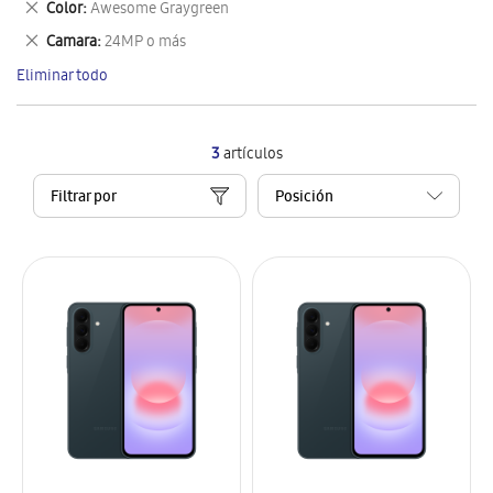
Eliminar
Color
Awesome Graygreen
artículo
este
Eliminar
Camara
24MP o más
artículo
este
Eliminar todo
artículo
3
artículos
Filtrar por