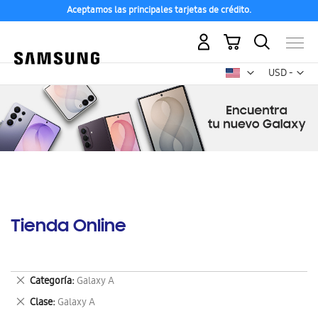
Aceptamos las principales tarjetas de crédito.
Mi carrito
Mon
USD -
dólar
estadounid
Tienda Online
Eliminar
Categoría
Galaxy A
este
Eliminar
Clase
Galaxy A
artículo
este