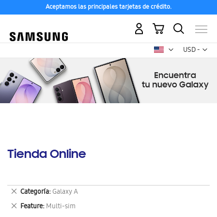
Aceptamos las principales tarjetas de crédito.
Mi carrito
Mon
USD -
dólar
estadounid
Tienda Online
Eliminar
Categoría
Galaxy A
este
Eliminar
Feature
Multi-sim
artículo
este