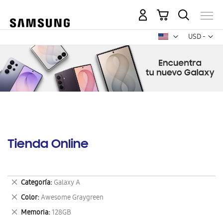
Mi carrito
Mon
USD -
dólar
estadounid
Tienda Online
Eliminar
Categoría
Galaxy A
este
Eliminar
Color
Awesome Graygreen
artículo
este
Eliminar
Memoria
128GB
artículo
este