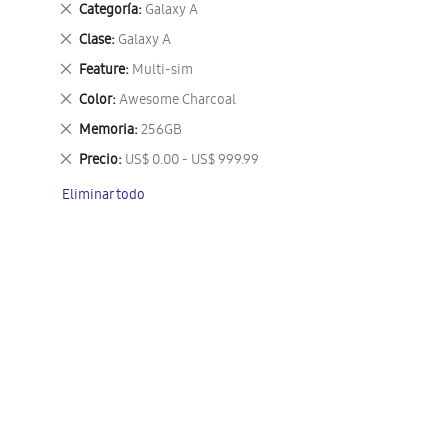
Eliminar
Categoría
Galaxy A
este
Eliminar
Clase
Galaxy A
artículo
este
Eliminar
Feature
Multi-sim
artículo
este
Eliminar
Color
Awesome Charcoal
artículo
este
Eliminar
Memoria
256GB
artículo
este
Eliminar
Precio
US$ 0.00 - US$ 999.99
artículo
este
Eliminar todo
artículo