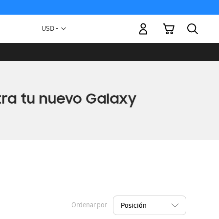
Mi carrito
Moneda
USD -
dólar
estadounidense
Ordenar por