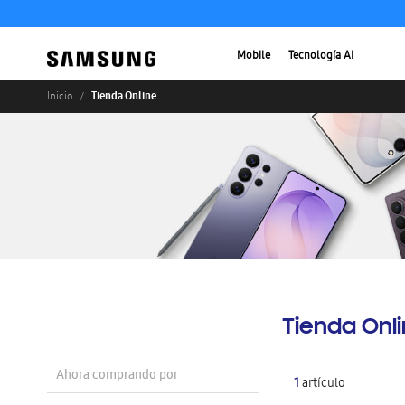
Mobile
Tecnología AI
Tienda Online
Inicio
Tienda Onl
Ahora comprando por
1
artículo