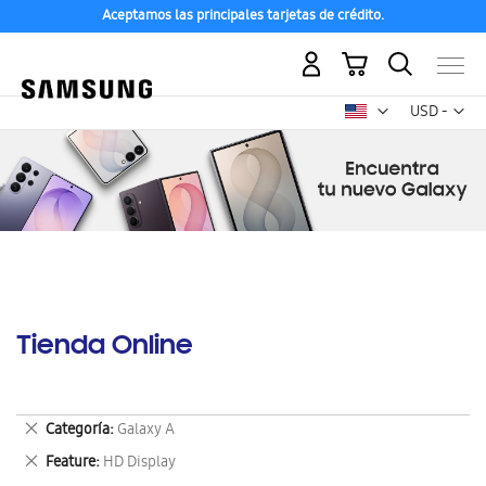
Aceptamos las principales tarjetas de crédito.
Mi carrito
Mon
USD -
dólar
estadounid
Tienda Online
Eliminar
Categoría
Galaxy A
este
Eliminar
Feature
HD Display
artículo
este