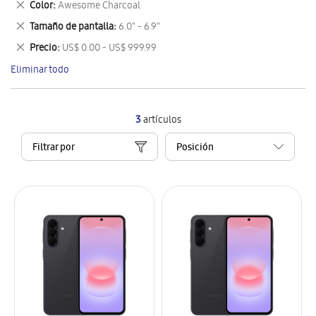
Eliminar
Color
Awesome Charcoal
artículo
este
Eliminar
Tamaño de pantalla
6.0" - 6.9"
artículo
este
Eliminar
Precio
US$ 0.00 - US$ 999.99
artículo
este
Eliminar todo
artículo
3
artículos
Filtrar por