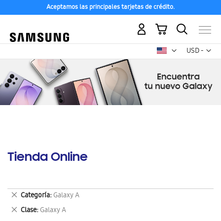
Aceptamos las principales tarjetas de crédito.
Mi carrito
Mon
USD -
dólar
estadounid
Tienda Online
Eliminar
Categoría
Galaxy A
este
Eliminar
Clase
Galaxy A
artículo
este