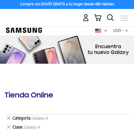
Compra con ENVÍO GRATIS a tu hogar desde 48h hábiles
Mi carrito
Mon
USD -
dólar
estadounid
Tienda Online
Eliminar
Categoría
Galaxy A
este
Eliminar
Clase
Galaxy A
artículo
este