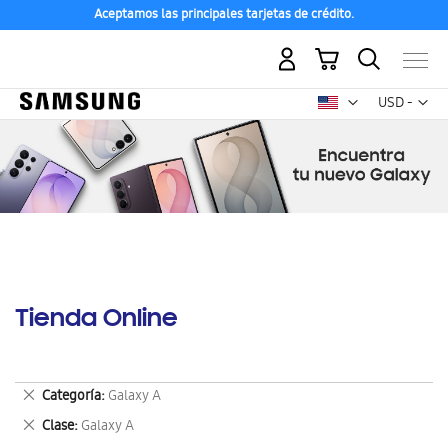
Aceptamos las principales tarjetas de crédito.
Mi carrito
Mon
USD -
dólar
estadounid
Tienda Online
Eliminar
Categoría
Galaxy A
este
Eliminar
Clase
Galaxy A
artículo
este