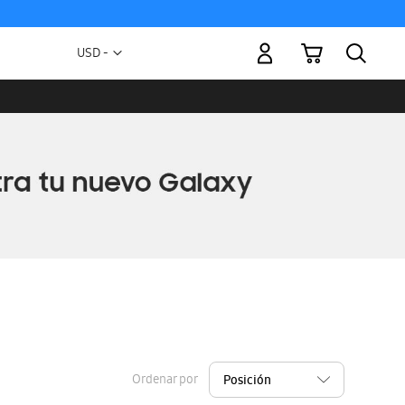
Mi carrito
Moneda
USD -
dólar
estadounidense
Ordenar por