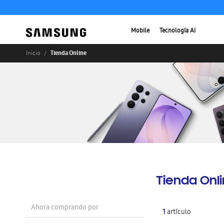
Mobile
Tecnología AI
Tienda Online
Inicio
Tienda Onl
Ahora comprando por
1
artículo