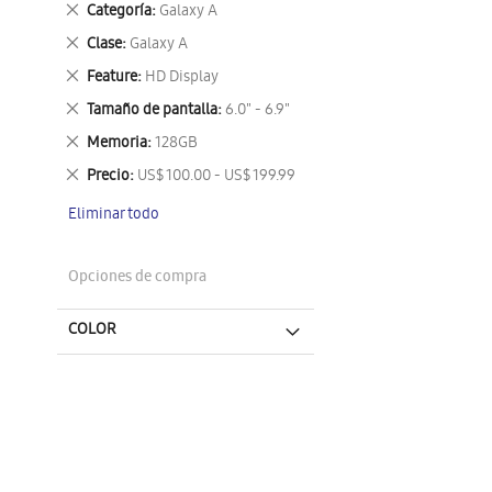
Eliminar
Categoría
Galaxy A
este
Eliminar
Clase
Galaxy A
artículo
este
Eliminar
Feature
HD Display
artículo
este
Eliminar
Tamaño de pantalla
6.0" - 6.9"
artículo
este
Eliminar
Memoria
128GB
artículo
este
Eliminar
Precio
US$ 100.00 - US$ 199.99
artículo
este
Eliminar todo
artículo
Opciones de compra
COLOR