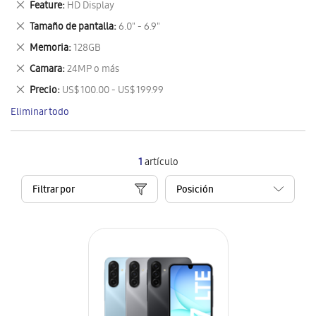
Eliminar
Feature
HD Display
artículo
este
Eliminar
Tamaño de pantalla
6.0" - 6.9"
artículo
este
Eliminar
Memoria
128GB
artículo
este
Eliminar
Camara
24MP o más
artículo
este
Eliminar
Precio
US$ 100.00 - US$ 199.99
artículo
este
Eliminar todo
artículo
1
artículo
Filtrar por