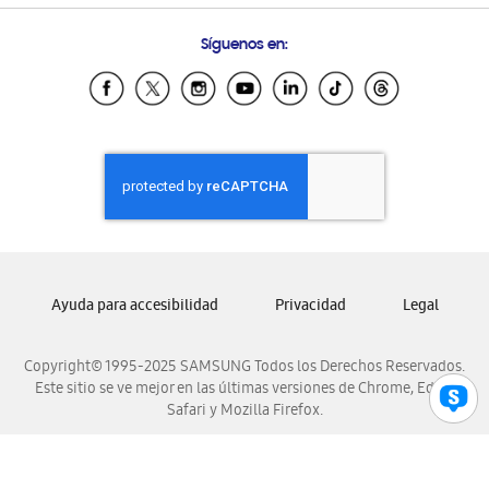
Preguntas Frecuentes
Samsung Costa Rica
Síguenos en:
Samsung Ecuador
Samsung El Salvador
Samsung Guatemala
Samsung Honduras
Samsung Nicaragua
Samsung Panamá
Samsung República Dominicana
Samsung Venezuela
Ayuda para accesibilidad
Privacidad
Legal
Copyright© 1995-2025 SAMSUNG Todos los Derechos Reservados.
Este sitio se ve mejor en las últimas versiones de Chrome, Edge,
Safari y Mozilla Firefox.