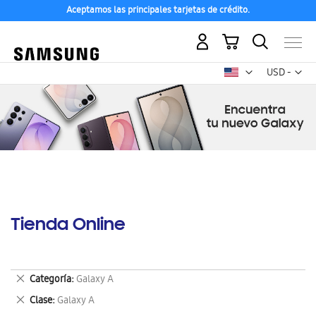
Aceptamos las principales tarjetas de crédito.
Mi carrito
Mon
USD -
dólar
estadounid
Tienda Online
Eliminar
Categoría
Galaxy A
este
Eliminar
Clase
Galaxy A
artículo
este