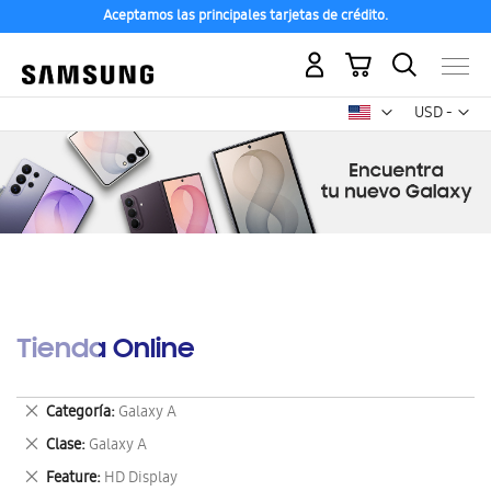
Aceptamos las principales tarjetas de crédito.
Mi carrito
Mon
USD -
dólar
estadounid
Tienda Online
Eliminar
Categoría
Galaxy A
este
Eliminar
Clase
Galaxy A
artículo
este
Eliminar
Feature
HD Display
artículo