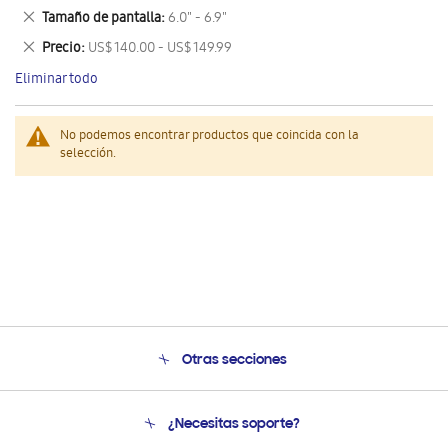
este
Eliminar
Tamaño de pantalla
6.0" - 6.9"
artículo
este
Eliminar
Precio
US$ 140.00 - US$ 149.99
artículo
este
Eliminar todo
artículo
No podemos encontrar productos que coincida con la
selección.
Otras secciones
Conócenos
¿Necesitas soporte?
Soporte