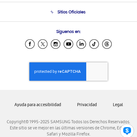
Seguimiento de tu pedido
Soporte telefónico
Sitios Oficiales
Condiciones de Compra
Soporte vía eMail
Preguntas Frecuentes
Samsung Costa Rica
Síguenos en:
Samsung Ecuador
Samsung El Salvador
Samsung Guatemala
Samsung Honduras
Samsung Nicaragua
Samsung Panamá
Samsung República Dominicana
Samsung Venezuela
Ayuda para accesibilidad
Privacidad
Legal
Copyright© 1995-2025 SAMSUNG Todos los Derechos Reservados.
Este sitio se ve mejor en las últimas versiones de Chrome, Edge,
Safari y Mozilla Firefox.