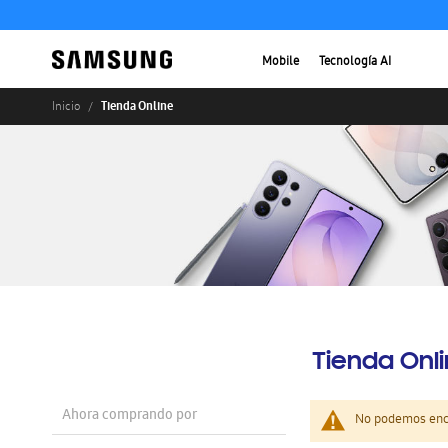
Mobile
Tecnología AI
Tienda Online
Inicio
Tienda Onl
Ahora comprando por
No podemos enco