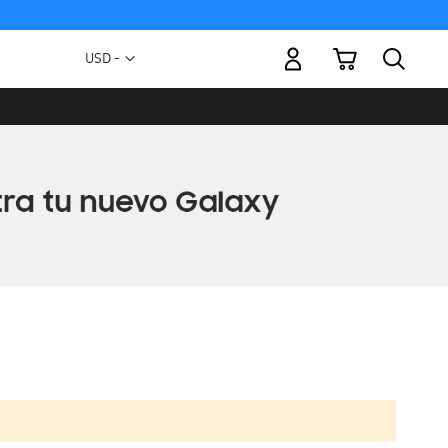
Mi carrito
Moneda
USD -
dólar
estadounidense