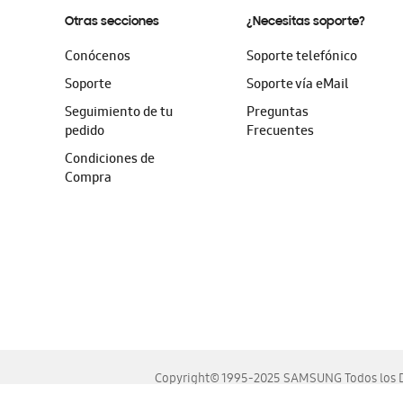
Otras secciones
¿Necesitas soporte?
Conócenos
Soporte telefónico
Soporte
Soporte vía eMail
Seguimiento de tu
Preguntas
pedido
Frecuentes
Condiciones de
Compra
Copyright© 1995-2025 SAMSUNG Todos los D
Este sitio se ve mejor en las últimas versiones de Chrome