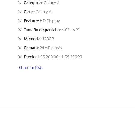
Eliminar
Categoría
Galaxy A
este
Eliminar
Clase
Galaxy A
artículo
este
Eliminar
Feature
HD Display
artículo
este
Eliminar
Tamaño de pantalla
6.0" - 6.9"
artículo
este
Eliminar
Memoria
128GB
artículo
este
Eliminar
Camara
24MP o más
artículo
este
Eliminar
Precio
US$ 200.00 - US$ 299.99
artículo
este
Eliminar todo
artículo