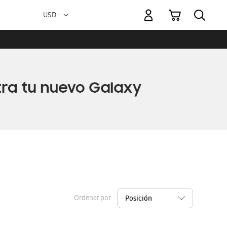
Mi carrito
Moneda
USD -
dólar
estadounidense
Ordenar por