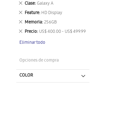
este
Eliminar
Clase
Galaxy A
artículo
este
Eliminar
Feature
HD Display
artículo
este
Eliminar
Memoria
256GB
artículo
este
Eliminar
Precio
US$ 400.00 - US$ 499.99
artículo
este
Eliminar todo
artículo
Opciones de compra
COLOR