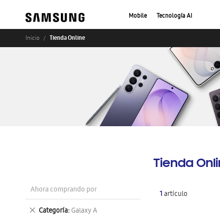
Mobile
Tecnología AI
Tienda Online
Inicio
Tienda Onl
Ahora comprando por
1
artículo
Eliminar
Categoría
Galaxy A