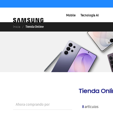
Mobile
Tecnología AI
Tienda Online
Inicio
Tienda Onl
Ahora comprando por
8
artículos