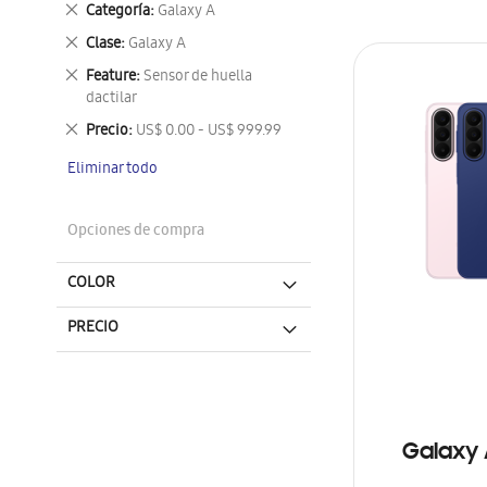
Eliminar
Categoría
Galaxy A
este
Eliminar
Clase
Galaxy A
artículo
este
Eliminar
Feature
Sensor de huella
artículo
este
dactilar
artículo
Eliminar
Precio
US$ 0.00 - US$ 999.99
este
Eliminar todo
artículo
Opciones de compra
COLOR
PRECIO
Galaxy 