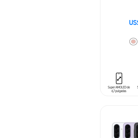
US
AÑADIR AL C