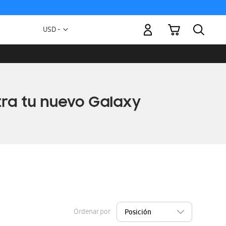
Mi carrito
Moneda
USD -
dólar
estadounidense
Ordenar por