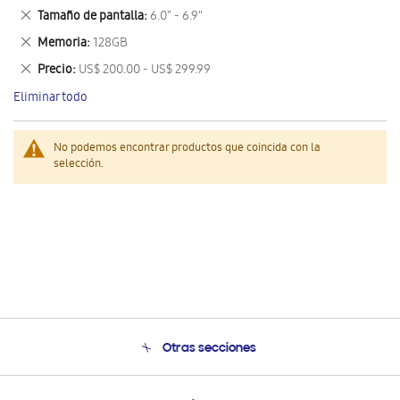
este
Eliminar
Tamaño de pantalla
6.0" - 6.9"
artículo
este
Eliminar
Memoria
128GB
artículo
este
Eliminar
Precio
US$ 200.00 - US$ 299.99
artículo
este
Eliminar todo
artículo
No podemos encontrar productos que coincida con la
selección.
Otras secciones
Conócenos