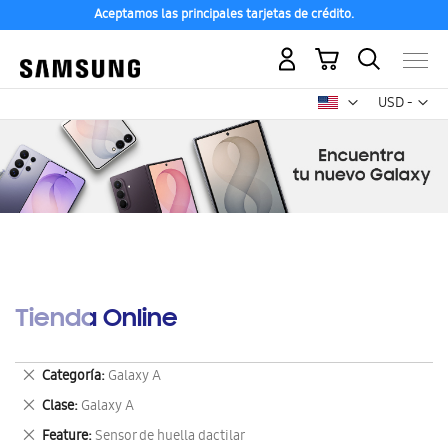
Aceptamos las principales tarjetas de crédito.
Mi carrito
Mon
USD -
dólar
estadounid
Tienda Online
Eliminar
Categoría
Galaxy A
este
Eliminar
Clase
Galaxy A
artículo
este
Eliminar
Feature
Sensor de huella dactilar
artículo