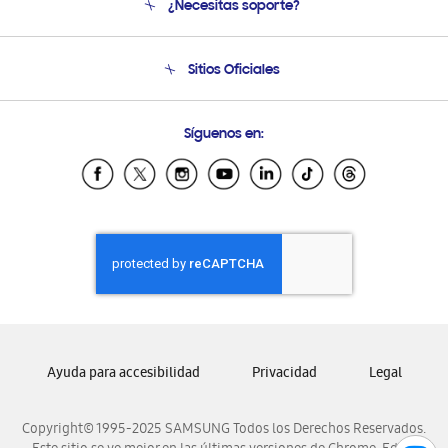
¿Necesitas soporte?
Soporte
Seguimiento de tu pedido
Soporte telefónico
Sitios Oficiales
Condiciones de Compra
Soporte vía eMail
Preguntas Frecuentes
Samsung Costa Rica
Síguenos en:
Samsung Ecuador
Samsung El Salvador
Samsung Guatemala
Samsung Honduras
Samsung Nicaragua
Samsung Panamá
Samsung República Dominicana
Samsung Venezuela
Ayuda para accesibilidad
Privacidad
Legal
Copyright© 1995-2025 SAMSUNG Todos los Derechos Reservados.