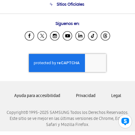
Sitios Oficiales
Condiciones de Compra
Soporte vía eMail
Preguntas Frecuentes
Samsung Costa Rica
Síguenos en:
Samsung Ecuador
Samsung El Salvador
Samsung Guatemala
Samsung Honduras
Samsung Nicaragua
Samsung Panamá
Samsung República Dominicana
Samsung Venezuela
Ayuda para accesibilidad
Privacidad
Legal
Copyright© 1995-2025 SAMSUNG Todos los Derechos Reservados.
Este sitio se ve mejor en las últimas versiones de Chrome, Edge,
Safari y Mozilla Firefox.