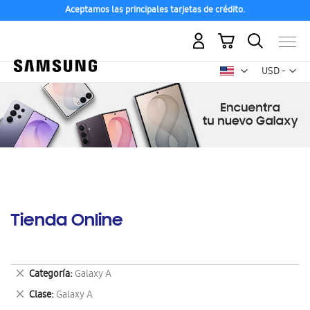
Compra con ENVÍO GRATIS a tu hogar desde 48h hábiles
Mi carrito
Mon
USD -
dólar
estadounid
Tienda Online
Eliminar
Categoría
Galaxy A
este
Eliminar
Clase
Galaxy A
artículo
este