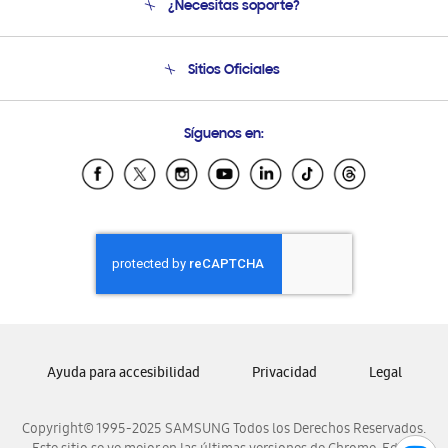
¿Necesitas soporte?
Soporte
Seguimiento de tu pedido
Soporte telefónico
Sitios Oficiales
Condiciones de Compra
Soporte vía eMail
Preguntas Frecuentes
Samsung Costa Rica
Síguenos en:
Samsung Ecuador
Samsung El Salvador
Samsung Guatemala
Samsung Honduras
Samsung Nicaragua
Samsung Panamá
Samsung República Dominicana
Samsung Venezuela
Ayuda para accesibilidad
Privacidad
Legal
Copyright© 1995-2025 SAMSUNG Todos los Derechos Reservados.