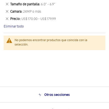
este
Eliminar
Tamaño de pantalla
6.0" - 6.9"
artículo
este
Eliminar
Camara
24MP o más
artículo
este
Eliminar
Precio
US$ 170.00 - US$ 179.99
artículo
este
Eliminar todo
artículo
No podemos encontrar productos que coincida con la
selección.
Otras secciones
Conócenos