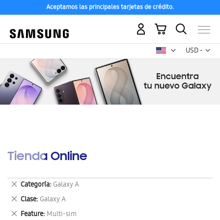
Aceptamos las principales tarjetas de crédito.
Mi carrito
Mon
USD -
dólar
estadounid
Tienda Online
Eliminar
Categoría
Galaxy A
este
Eliminar
Clase
Galaxy A
artículo
este
Eliminar
Feature
Multi-sim
artículo