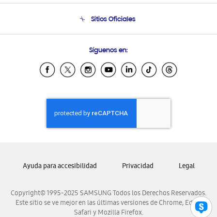
Seguimiento de tu pedido
Soporte telefónico
Sitios Oficiales
Condiciones de Compra
Soporte vía eMail
Preguntas Frecuentes
Samsung Costa Rica
Síguenos en:
Samsung Ecuador
Samsung El Salvador
Samsung Guatemala
Samsung Honduras
Samsung Nicaragua
Samsung Panamá
Samsung República Dominicana
Samsung Venezuela
Ayuda para accesibilidad
Privacidad
Legal
Copyright© 1995-2025 SAMSUNG Todos los Derechos Reservados.
Este sitio se ve mejor en las últimas versiones de Chrome, Edge,
Safari y Mozilla Firefox.