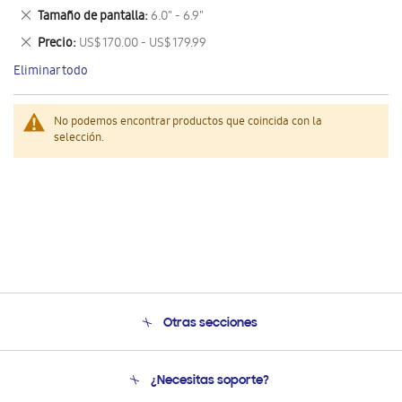
este
Eliminar
Tamaño de pantalla
6.0" - 6.9"
artículo
este
Eliminar
Precio
US$ 170.00 - US$ 179.99
artículo
este
Eliminar todo
artículo
No podemos encontrar productos que coincida con la
selección.
Otras secciones
Conócenos
¿Necesitas soporte?
Soporte