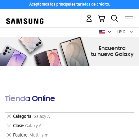
Aceptamos las principales tarjetas de crédito.
Mi carrito
Mon
USD -
dólar
estadounid
Tienda Online
Eliminar
Categoría
Galaxy A
este
Eliminar
Clase
Galaxy A
artículo
este
Eliminar
Feature
Multi-sim
artículo