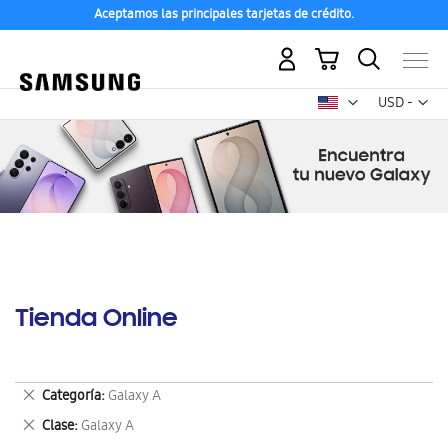
Aceptamos las principales tarjetas de crédito.
Mi carrito
Mon
USD -
dólar
estadounid
Tienda Online
Eliminar
Categoría
Galaxy A
este
Eliminar
Clase
Galaxy A
artículo
este