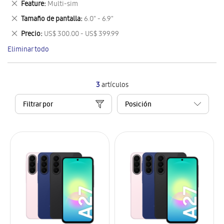
Eliminar
Feature
Multi-sim
artículo
este
Eliminar
Tamaño de pantalla
6.0" - 6.9"
artículo
este
Eliminar
Precio
US$ 300.00 - US$ 399.99
artículo
este
Eliminar todo
artículo
3
artículos
Filtrar por