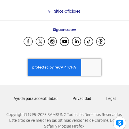
Seguimiento de tu pedido
Soporte telefónico
Sitios Oficiales
Condiciones de Compra
Soporte vía eMail
Preguntas Frecuentes
Samsung Costa Rica
Síguenos en:
Samsung Ecuador
Samsung El Salvador
Samsung Guatemala
Samsung Honduras
Samsung Nicaragua
Samsung Panamá
Samsung República Dominicana
Samsung Venezuela
Ayuda para accesibilidad
Privacidad
Legal
Copyright© 1995-2025 SAMSUNG Todos los Derechos Reservados.
Este sitio se ve mejor en las últimas versiones de Chrome, Edge,
Safari y Mozilla Firefox.