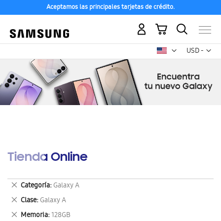
Aceptamos las principales tarjetas de crédito.
Mi carrito
Mon
USD -
dólar
estadounid
Tienda Online
Eliminar
Categoría
Galaxy A
este
Eliminar
Clase
Galaxy A
artículo
este
Eliminar
Memoria
128GB
artículo