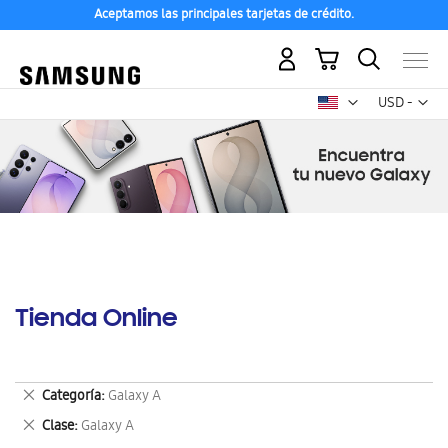
Aceptamos las principales tarjetas de crédito.
Mi carrito
Mon
USD -
dólar
estadounid
Tienda Online
Eliminar
Categoría
Galaxy A
este
Eliminar
Clase
Galaxy A
artículo
este