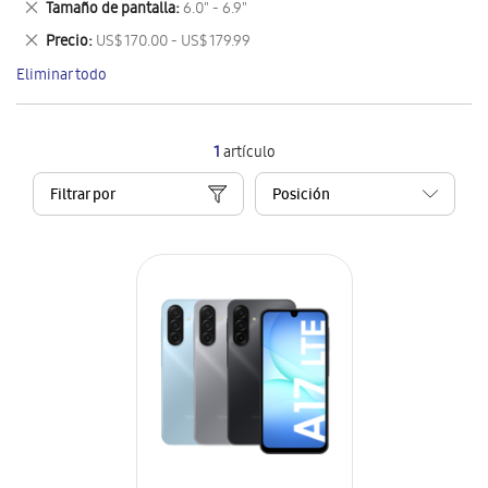
Eliminar
Tamaño de pantalla
6.0" - 6.9"
artículo
este
Eliminar
Precio
US$ 170.00 - US$ 179.99
artículo
este
Eliminar todo
artículo
1
artículo
Filtrar por