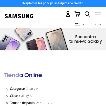
Aceptamos las principales tarjetas de crédito.
Mi carrito
Mon
USD -
dólar
estadounid
Tienda Online
Eliminar
Categoría
Galaxy A
este
Eliminar
Clase
Galaxy A
artículo
este
Eliminar
Tamaño de pantalla
6.0" - 6.9"
artículo