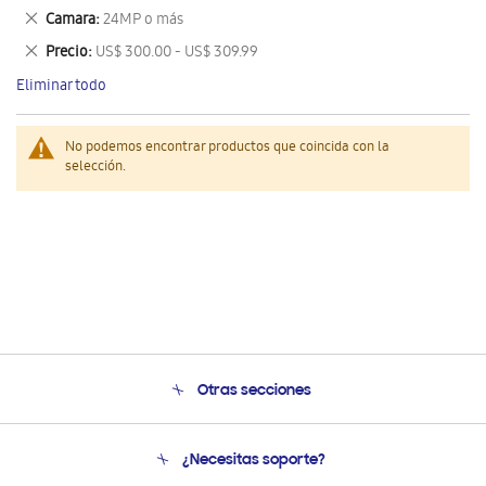
este
Eliminar
Camara
24MP o más
artículo
este
Eliminar
Precio
US$ 300.00 - US$ 309.99
artículo
este
Eliminar todo
artículo
No podemos encontrar productos que coincida con la
selección.
Otras secciones
Conócenos
¿Necesitas soporte?
Soporte