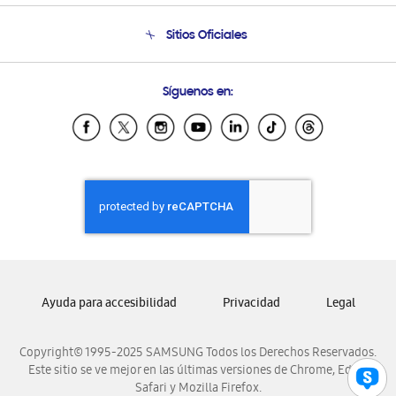
Seguimiento de tu pedido
Soporte telefónico
Sitios Oficiales
Condiciones de Compra
Soporte vía eMail
Preguntas Frecuentes
Samsung Costa Rica
Síguenos en:
Samsung Ecuador
Samsung El Salvador
Samsung Guatemala
Samsung Honduras
Samsung Nicaragua
Samsung Panamá
Samsung República Dominicana
Samsung Venezuela
Ayuda para accesibilidad
Privacidad
Legal
Copyright© 1995-2025 SAMSUNG Todos los Derechos Reservados.
Este sitio se ve mejor en las últimas versiones de Chrome, Edge,
Safari y Mozilla Firefox.