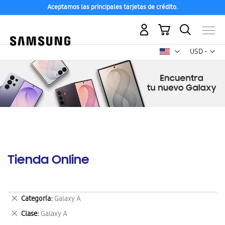
Aceptamos las principales tarjetas de crédito.
Mi carrito
Mon
USD -
dólar
estadounid
Tienda Online
Eliminar
Categoría
Galaxy A
este
Eliminar
Clase
Galaxy A
artículo
este