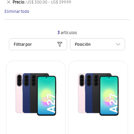
Eliminar
Precio
US$ 300.00 - US$ 399.99
artículo
este
Eliminar todo
artículo
3
artículos
Filtrar por