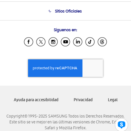
Seguimiento de tu pedido
Soporte telefónico
Sitios Oficiales
Condiciones de Compra
Soporte vía eMail
Preguntas Frecuentes
Samsung Costa Rica
Síguenos en:
Samsung Ecuador
Samsung El Salvador
Samsung Guatemala
Samsung Honduras
Samsung Nicaragua
Samsung Panamá
Samsung República Dominicana
Samsung Venezuela
Ayuda para accesibilidad
Privacidad
Legal
Copyright© 1995-2025 SAMSUNG Todos los Derechos Reservados.
Este sitio se ve mejor en las últimas versiones de Chrome, Edge,
Safari y Mozilla Firefox.