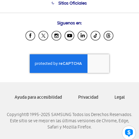
Sitios Oficiales
Condiciones de Compra
Soporte vía eMail
Preguntas Frecuentes
Samsung Costa Rica
Síguenos en:
Samsung Ecuador
Samsung El Salvador
Samsung Guatemala
Samsung Honduras
Samsung Nicaragua
Samsung Panamá
Samsung República Dominicana
Samsung Venezuela
Ayuda para accesibilidad
Privacidad
Legal
Copyright© 1995-2025 SAMSUNG Todos los Derechos Reservados.
Este sitio se ve mejor en las últimas versiones de Chrome, Edge,
Safari y Mozilla Firefox.