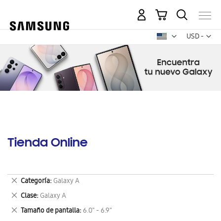
Mi carrito
Mon
USD -
dólar
estadounid
Tienda Online
Eliminar
Categoría
Galaxy A
este
Eliminar
Clase
Galaxy A
artículo
este
Eliminar
Tamaño de pantalla
6.0" - 6.9"
artículo
este