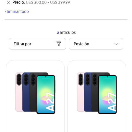
Eliminar
Precio
US$ 300.00 - US$ 399.99
artículo
este
Eliminar todo
artículo
3
artículos
Filtrar por