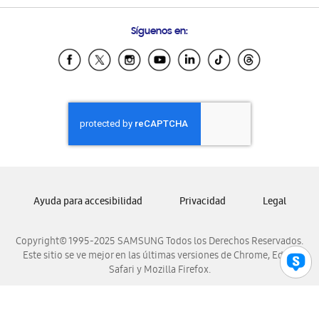
Preguntas Frecuentes
Samsung Costa Rica
Síguenos en:
Samsung Ecuador
Samsung El Salvador
Samsung Guatemala
Samsung Honduras
Samsung Nicaragua
Samsung Panamá
Samsung República Dominicana
Samsung Venezuela
Ayuda para accesibilidad
Privacidad
Legal
Copyright© 1995-2025 SAMSUNG Todos los Derechos Reservados.
Este sitio se ve mejor en las últimas versiones de Chrome, Edge,
Safari y Mozilla Firefox.