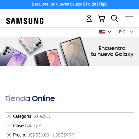
Descubre los Nuevos Galaxy Z Fold8 | Flip8
Aceptamos las principales tarjetas de crédito.
Mi carrito
Mon
USD -
dólar
estadounid
Tienda Online
Eliminar
Categoría
Galaxy A
este
Eliminar
Clase
Galaxy A
artículo
este
Eliminar
Precio
US$ 330.00 - US$ 339.99
artículo