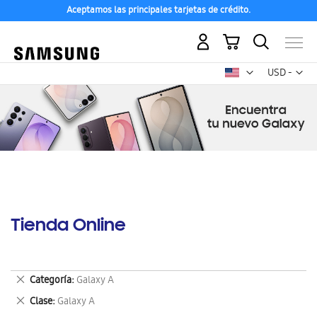
Aceptamos las principales tarjetas de crédito.
Mi carrito
Mon
USD -
dólar
estadounid
Tienda Online
Eliminar
Categoría
Galaxy A
este
Eliminar
Clase
Galaxy A
artículo
este