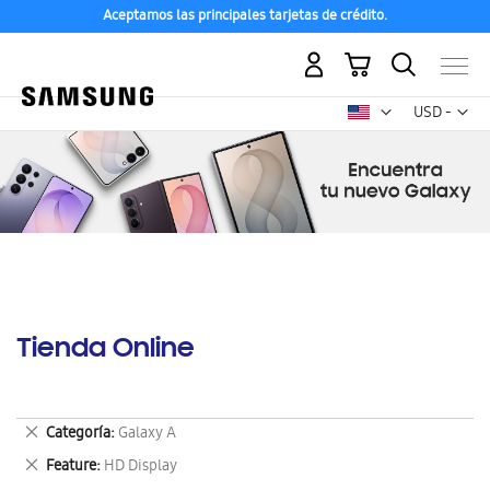
Aceptamos las principales tarjetas de crédito.
Mi carrito
Mon
USD -
dólar
estadounid
Tienda Online
Eliminar
Categoría
Galaxy A
este
Eliminar
Feature
HD Display
artículo
este