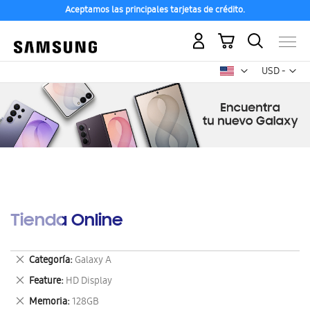
Aceptamos las principales tarjetas de crédito.
Mi carrito
Mon
USD -
dólar
estadounid
Tienda Online
Eliminar
Categoría
Galaxy A
este
Eliminar
Feature
HD Display
artículo
este
Eliminar
Memoria
128GB
artículo