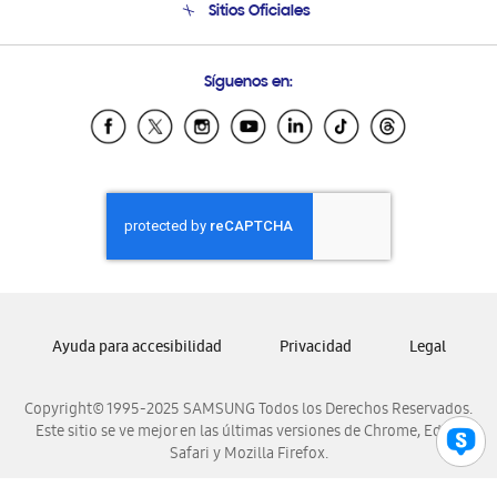
Sitios Oficiales
Condiciones de Compra
Soporte vía eMail
Preguntas Frecuentes
Samsung Costa Rica
Síguenos en:
Samsung Ecuador
Samsung El Salvador
Samsung Guatemala
Samsung Honduras
Samsung Nicaragua
Samsung Panamá
Samsung República Dominicana
Samsung Venezuela
Ayuda para accesibilidad
Privacidad
Legal
Copyright© 1995-2025 SAMSUNG Todos los Derechos Reservados.
Este sitio se ve mejor en las últimas versiones de Chrome, Edge,
Safari y Mozilla Firefox.