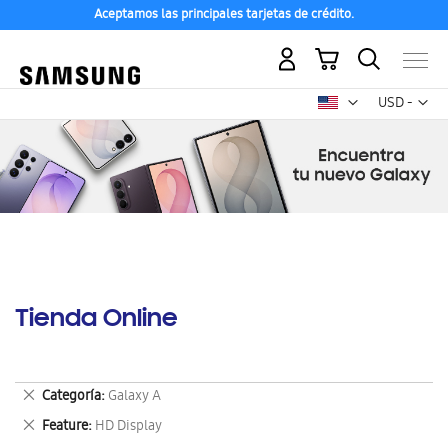
Aceptamos las principales tarjetas de crédito.
Mi carrito
Mon
USD -
dólar
estadounid
Tienda Online
Eliminar
Categoría
Galaxy A
este
Eliminar
Feature
HD Display
artículo
este