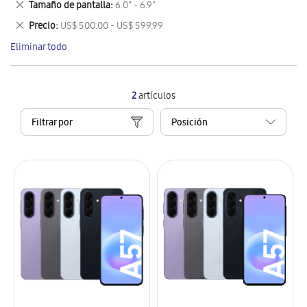
Eliminar
Tamaño de pantalla
6.0" - 6.9"
artículo
este
Eliminar
Precio
US$ 500.00 - US$ 599.99
artículo
este
Eliminar todo
artículo
2
artículos
Filtrar por