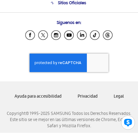
Sitios Oficiales
Condiciones de Compra
Soporte vía eMail
Preguntas Frecuentes
Samsung Costa Rica
Síguenos en:
Samsung Ecuador
Samsung El Salvador
Samsung Guatemala
Samsung Honduras
Samsung Nicaragua
Samsung Panamá
Samsung República Dominicana
Samsung Venezuela
Ayuda para accesibilidad
Privacidad
Legal
Copyright© 1995-2025 SAMSUNG Todos los Derechos Reservados.
Este sitio se ve mejor en las últimas versiones de Chrome, Edge,
Safari y Mozilla Firefox.