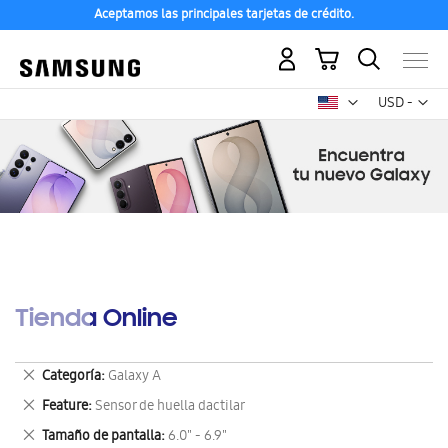
Aceptamos las principales tarjetas de crédito.
Mi carrito
Mon
USD -
dólar
estadounid
Tienda Online
Eliminar
Categoría
Galaxy A
este
Eliminar
Feature
Sensor de huella dactilar
artículo
este
Eliminar
Tamaño de pantalla
6.0" - 6.9"
artículo