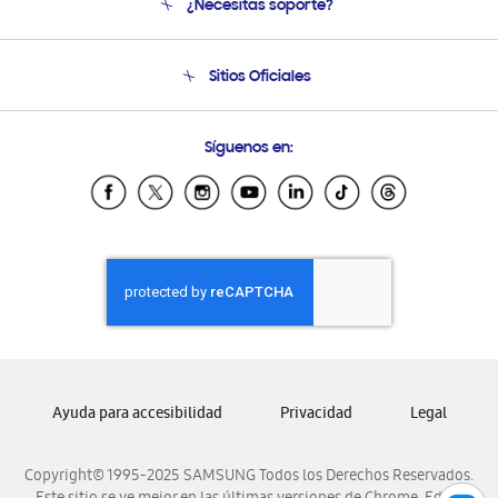
¿Necesitas soporte?
Soporte
Seguimiento de tu pedido
Soporte telefónico
Sitios Oficiales
Condiciones de Compra
Soporte vía eMail
Preguntas Frecuentes
Samsung Costa Rica
Síguenos en:
Samsung Ecuador
Samsung El Salvador
Samsung Guatemala
Samsung Honduras
Samsung Nicaragua
Samsung Panamá
Samsung República Dominicana
Samsung Venezuela
Ayuda para accesibilidad
Privacidad
Legal
Copyright© 1995-2025 SAMSUNG Todos los Derechos Reservados.