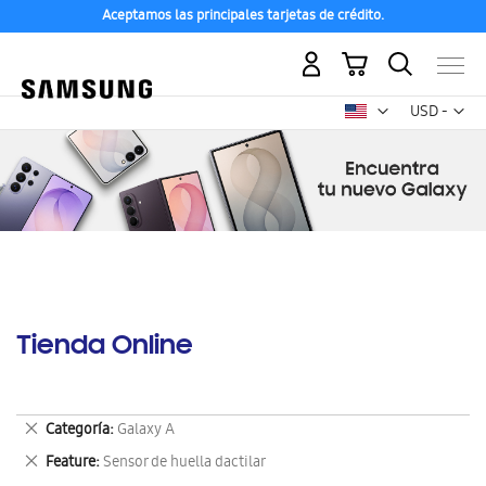
Aceptamos las principales tarjetas de crédito.
Mi carrito
Mon
USD -
dólar
estadounid
Tienda Online
Eliminar
Categoría
Galaxy A
este
Eliminar
Feature
Sensor de huella dactilar
artículo
este