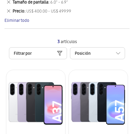
Eliminar
Tamaño de pantalla
6.0" - 6.9"
artículo
este
Eliminar
Precio
US$ 400.00 - US$ 499.99
artículo
este
Eliminar todo
artículo
3
artículos
Filtrar por