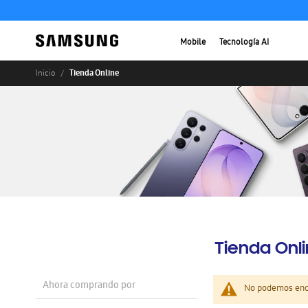
Mobile
Tecnología AI
Tienda Online
Inicio
Tienda Onl
Ahora comprando por
No podemos enco