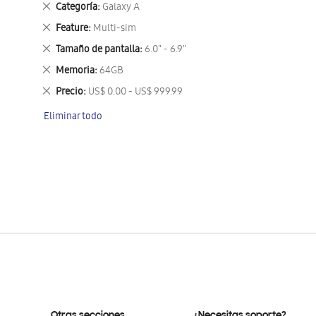
Eliminar
Categoría
Galaxy A
este
Eliminar
Feature
Multi-sim
artículo
este
Eliminar
Tamaño de pantalla
6.0" - 6.9"
artículo
este
Eliminar
Memoria
64GB
artículo
este
Eliminar
Precio
US$ 0.00 - US$ 999.99
artículo
este
Eliminar todo
artículo
Otras secciones
¿Necesitas soporte?