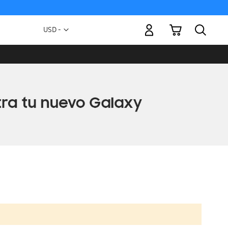
Mi carrito
Moneda
USD -
dólar
estadounidense