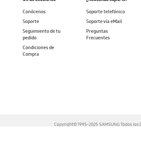
Conócenos
Soporte telefónico
Soporte
Soporte vía eMail
Seguimiento de tu
Preguntas
pedido
Frecuentes
Condiciones de
Compra
Copyright© 1995-2025 SAMSUNG Todos los D
Este sitio se ve mejor en las últimas versiones de Chrome