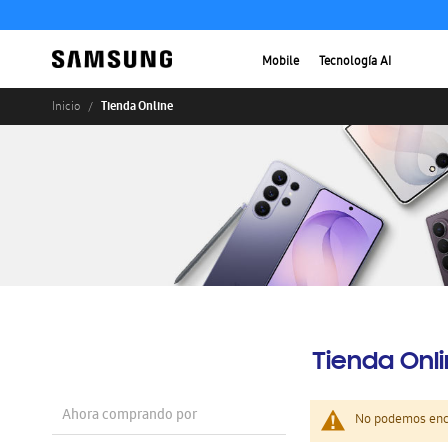
Mobile
Tecnología AI
Tienda Online
Inicio
Tienda Onl
Ahora comprando por
No podemos enco