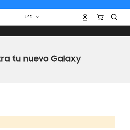
Mi carrito
Moneda
USD -
dólar
estadounidense