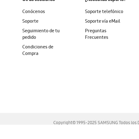
Conócenos
Soporte telefónico
Soporte
Soporte vía eMail
Seguimiento de tu
Preguntas
pedido
Frecuentes
Condiciones de
Compra
Copyright© 1995-2025 SAMSUNG Todos los D
Este sitio se ve mejor en las últimas versiones de Chrome