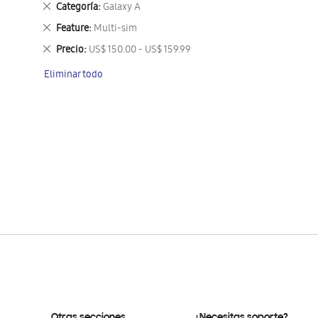
Eliminar
Categoría
Galaxy A
este
Eliminar
Feature
Multi-sim
artículo
este
Eliminar
Precio
US$ 150.00 - US$ 159.99
artículo
este
Eliminar todo
artículo
Otras secciones
¿Necesitas soporte?