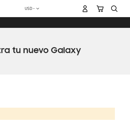
Mi carrito
Moneda
USD -
dólar
estadounidense