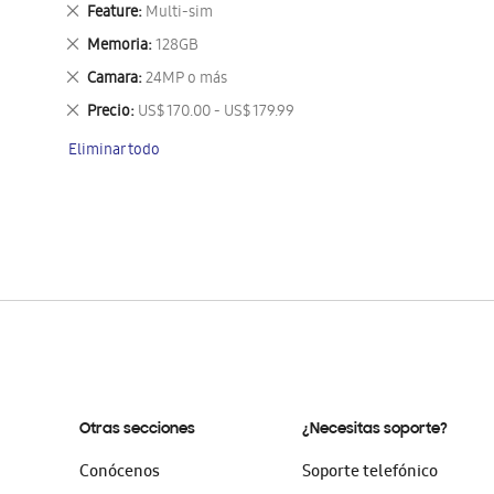
este
Eliminar
Feature
Multi-sim
artículo
este
Eliminar
Memoria
128GB
artículo
este
Eliminar
Camara
24MP o más
artículo
este
Eliminar
Precio
US$ 170.00 - US$ 179.99
artículo
este
Eliminar todo
artículo
Otras secciones
¿Necesitas soporte?
Conócenos
Soporte telefónico